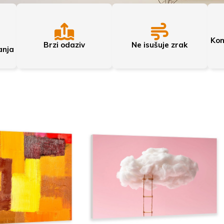
Kon
Brzi odaziv
Ne isušuje zrak
anja