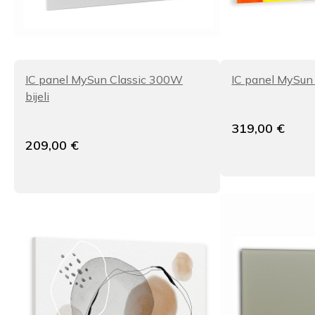
IC panel MySun Classic 300W
IC panel MySun
bijeli
319,00
€
209,00
€