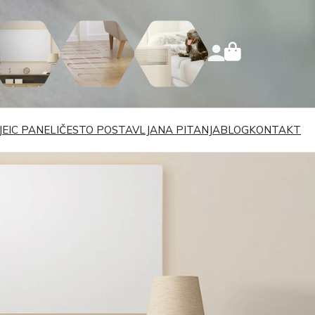
JE
IC PANELI
ČESTO POSTAVLJANA PITANJA
BLOG
KONTAKT