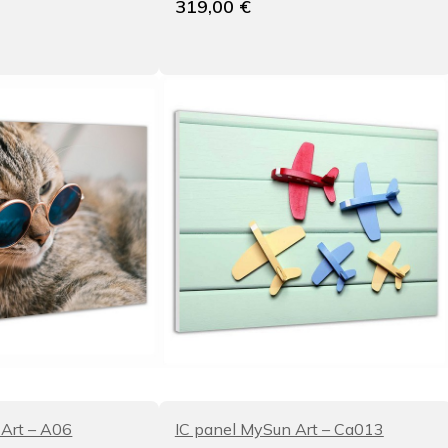
319,00
€
 Art – A06
IC panel MySun Art – Ca013