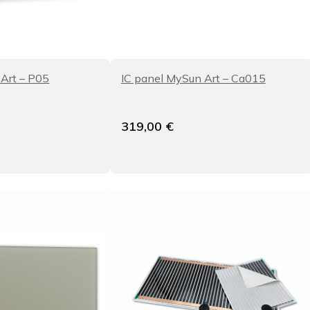
 Art – P05
IC panel MySun Art – Ca015
319,00
€