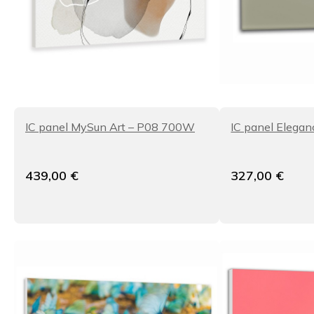
IC panel MySun Art – P08 700W
IC panel Elegan
439,00
€
327,00
€