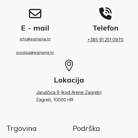
E - mail
Telefon
info@egrijanje.hr
+385 91 251 0970
prodaja@egrijanje.hr
Lokacija
Jaruščica 9 (kod Arene Zagreb)
Zagreb, 10000 HR
Trgovina
Podrška