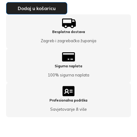
Grijaća mreža MySun 150-12
Dodaj u košaricu
399,00
€
Besplatna dostava
Zagreb i zagrebačka županija
Sigurna naplata
100% sigurna naplata
Profesionalna podrška
Savjetovanje & više