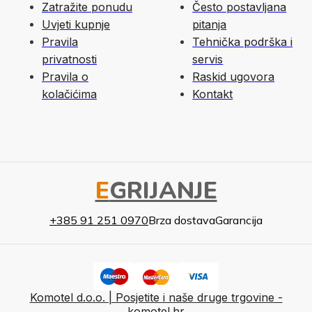
Zatražite ponudu
Često postavljana
Uvjeti kupnje
pitanja
Pravila
Tehnička podrška i
privatnosti
servis
Pravila o
Raskid ugovora
kolačićima
Kontakt
E
GRIJANJE
+385 91 251 0970
Brza dostava
Garancija
Komotel d.o.o. | Posjetite i naše druge trgovine -
komotel.hr