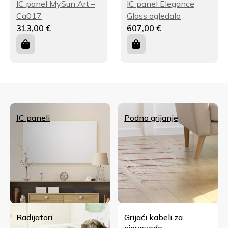
IC panel MySun Art –
IC panel Elegance
Ca017
Glass ogledalo
313,00
€
607,00
€
IC paneli
Podno grijanje
Radijatori
Grijaći kabeli za
cjevovode