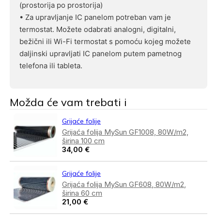
(prostorija po prostorija)
• Za upravljanje IC panelom potreban vam je
termostat. Možete odabrati analogni, digitalni,
bežični ili Wi-Fi termostat s pomoću kojeg možete
daljinski upravljati IC panelom putem pametnog
telefona ili tableta.
Možda će vam trebati i
Grijaće folije
Grijaća folija MySun GF1008, 80W/m2,
širina 100 cm
34,00
€
Grijaće folije
Grijaća folija MySun GF608, 80W/m2,
širina 60 cm
21,00
€