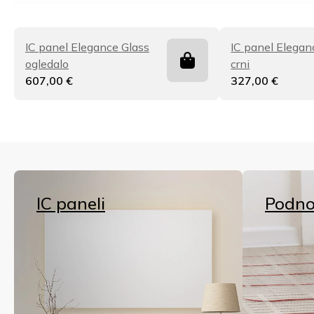
IC panel Elegance Glass
IC panel Elegan
ogledalo
crni
607,00
€
327,00
€
IC paneli
Podno