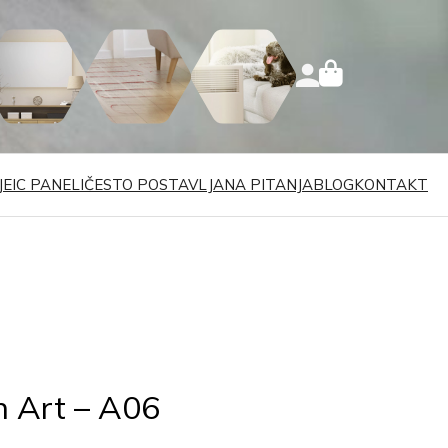
JE
IC PANELI
ČESTO POSTAVLJANA PITANJA
BLOG
KONTAKT
 Art – A06