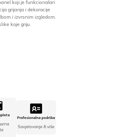
anel koji je funkcionalan
ja grijanja i dekoracije
bom i izvrsnim izgledom.
ike koje griju.
la je: 313,68 €.
tna cijena je: 282,31 €.
a
aplata
Profesionalna podrška
gurna
Savjetovanje & više
ta