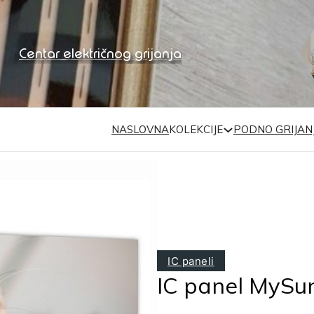
Centar električnog grijanja
NASLOVNA
KOLEKCIJE
PODNO GRIJAN
IC paneli
IC panel MySun