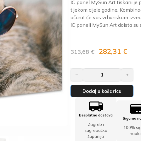
IC panel MySun Art tiskani je p
tijekom cijele godine. Kombinaci
očarat će vas vrhunskom izved
IC paneli MySun Art doista su sl
Izvorna cijena bi
Trenu
282,31
€
313,68
€
IC panel MySun Art – A06 količin
Dodaj u košaricu
Besplatna dostava
Sigurna n
Zagreb i
100% si
zagrebačka
napla
županija