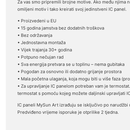
Za vas smo pripremili brojne motive. Ako među njima n
omiljeni motiv i tako kreirati svoj jedinstveni IC panel.
• Proizvedeni u EU
• 15 godina jamstva bez dodatnih troškova
• Bez održavanja
• Jednostavna montaža
• Vijek trajanja 30+ godina
• Potpuno nečujan rad
• Sva energija pretvara se u toplinu – nema gubitaka
• Pogodan za osnovno ili dodatno grijanje prostora
• Mala početna ulaganja, koja mogu biti u više faza (pro
• Za upravljanje IC panelom potreban vam je termostat. M
termostat s pomoću kojeg možete daljinski upravljati I
IC paneli MySun Art izrađuju se isključivo po narudžbi
Predviđeno vrijeme isporuke je otprilike 2 tjedna.