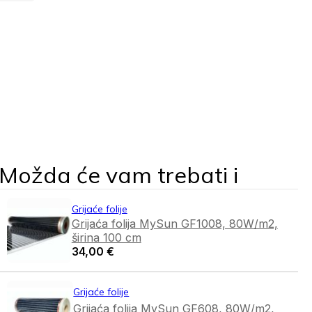
Možda će vam trebati i
Grijaće folije
Grijaća folija MySun GF1008, 80W/m2,
širina 100 cm
34,00
€
Grijaće folije
Grijaća folija MySun GF608, 80W/m2,