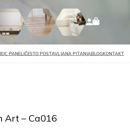
JE
IC PANELI
ČESTO POSTAVLJANA PITANJA
BLOG
KONTAKT
n Art – Ca016