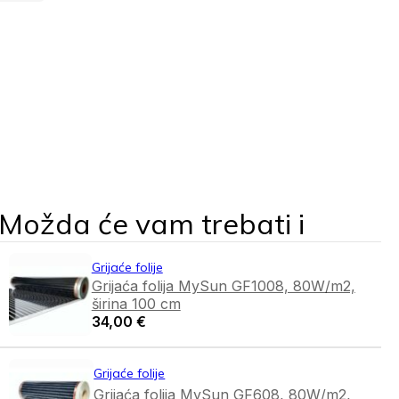
Možda će vam trebati i
Grijaće folije
Grijaća folija MySun GF1008, 80W/m2,
širina 100 cm
34,00
€
Grijaće folije
Grijaća folija MySun GF608, 80W/m2,