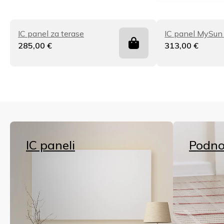
IC panel za terase
IC panel MySun
285,00
€
313,00
€
IC paneli
Podno