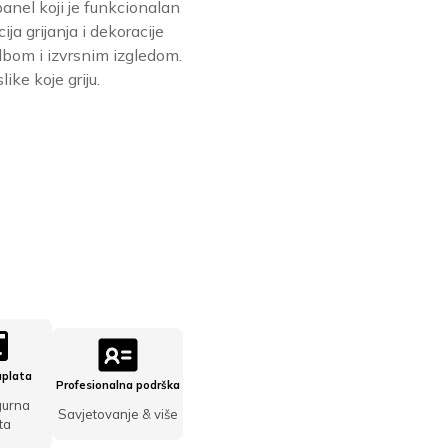
anel koji je funkcionalan
ja grijanja i dekoracije
bom i izvrsnim izgledom.
ike koje griju.
čina
aplata
Profesionalna podrška
gurna
Savjetovanje & više
ta