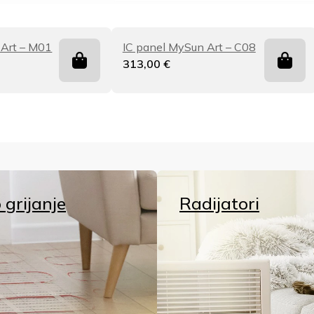
 Art – M01
IC panel MySun Art – C08
313,00
€
 grijanje
Radijatori