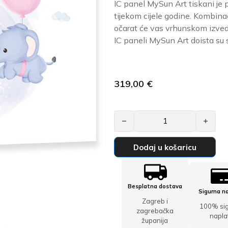
IC panel MySun Art tiskani je p
tijekom cijele godine. Kombinaci
očarat će vas vrhunskom izved
IC paneli MySun Art doista su sl
319,00
€
IC panel MySun Art – Ca016 koli
Dodaj u košaricu
Besplatna dostava
Sigurna n
Zagreb i
100% si
zagrebačka
napla
županija