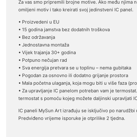
Za vas smo pripremili brojne motive. Ako među njima n
omiljeni motiv i tako kreirati svoj jedinstveni IC panel.
• Proizvedeni u EU
• 15 godina jamstva bez dodatnih troškova
• Bez održavanja
• Jednostavna montaža
• Vijek trajanja 30+ godina
• Potpuno nečujan rad
• Sva energija pretvara se u toplinu – nema gubitaka
• Pogodan za osnovno ili dodatno grijanje prostora
• Mala početna ulaganja, koja mogu biti u više faza (pro
• Za upravljanje IC panelom potreban vam je termostat. M
termostat s pomoću kojeg možete daljinski upravljati I
IC paneli MySun Art izrađuju se isključivo po narudžbi
Predviđeno vrijeme isporuke je otprilike 2 tjedna.