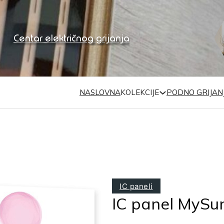
Centar električnog grijanja
NASLOVNA
KOLEKCIJE
PODNO GRIJAN
IC paneli
IC panel MySu