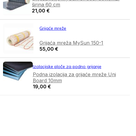
širina 60 cm
21,00
€
Grijaće mreže
Grijaća mreža MySun 150-1
55,00
€
Izolacijske ploče za podno grijanje
Podna izolacija za grijaće mreže Uni
Board 10mm
19,00
€