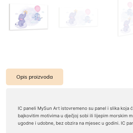
Opis proizvoda
IC paneli MySun Art istovremeno su panel i slika koja će
bajkovitim motivima u dječjoj sobi ili lijepim morskim mo
ugodne i udobne, bez obzira na mjesec u godini. IC pan