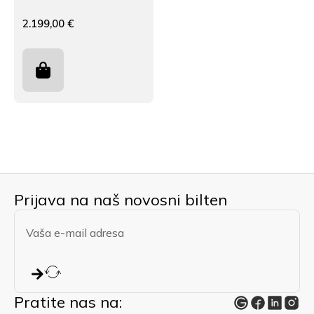
2.199,00
€
Prijava na naš novosni bilten
Etherma dizalica topline+klima
2.199,00
€
Pratite nas na: