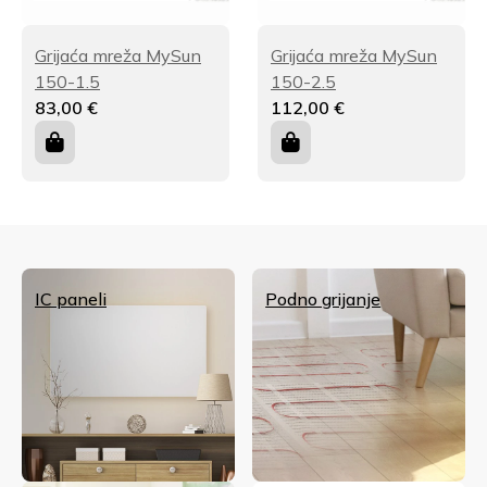
Grijaća mreža MySun
Grijaća mreža MySun
150-1.5
150-2.5
83,00
€
112,00
€
IC paneli
Podno grijanje