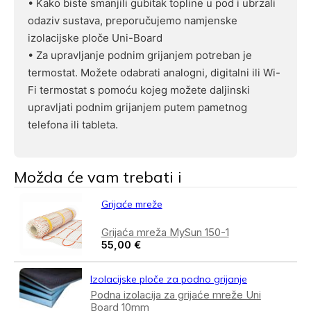
• Kako biste smanjili gubitak topline u pod i ubrzali
odaziv sustava, preporučujemo namjenske
izolacijske ploče Uni-Board
• Za upravljanje podnim grijanjem potreban je
termostat. Možete odabrati analogni, digitalni ili Wi-
Fi termostat s pomoću kojeg možete daljinski
upravljati podnim grijanjem putem pametnog
telefona ili tableta.
Možda će vam trebati i
Grijaće mreže
Grijaća mreža MySun 150-1
55,00
€
Izolacijske ploče za podno grijanje
Podna izolacija za grijaće mreže Uni
Board 10mm