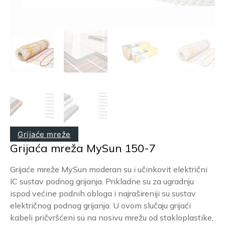
Grijaće mreže
Grijaća mreža MySun 150-7
Grijaće mreže MySun moderan su i učinkovit električni
IC sustav podnog grijanja. Prikladne su za ugradnju
ispod većine podnih obloga i najrašireniji su sustav
električnog podnog grijanja. U ovom slučaju grijaći
kabeli pričvršćeni su na nosivu mrežu od stakloplastike,