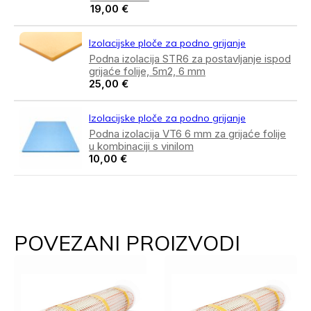
19,00
€
Izolacijske ploče za podno grijanje
Podna izolacija STR6 za postavljanje ispod
grijaće folije, 5m2, 6 mm
25,00
€
Izolacijske ploče za podno grijanje
Podna izolacija VT6 6 mm za grijaće folije
u kombinaciji s vinilom
10,00
€
POVEZANI PROIZVODI