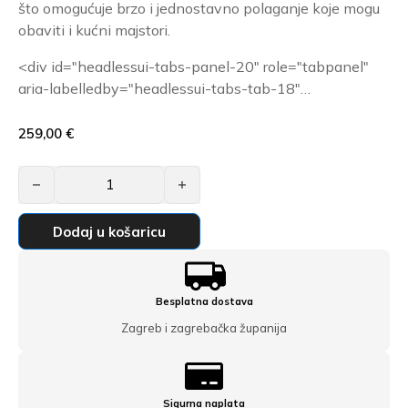
Grijaća mreža MySun 150-12
što omogućuje brzo i jednostavno polaganje koje mogu
399,00
€
obaviti i kućni majstori.
<div id="headlessui-tabs-panel-20" role="tabpanel"
aria-labelledby="headlessui-tabs-tab-18"…
259,00
€
Grijaća mreža MySun 150-7 količina
Dodaj u košaricu
Besplatna dostava
Zagreb i zagrebačka županija
Sigurna naplata